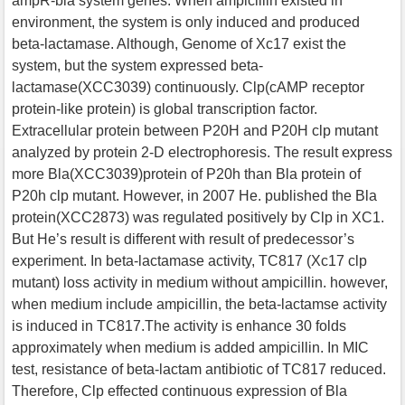
ampR-bla system genes. When ampicillin existed in
environment, the system is only induced and produced
beta-lactamase. Although, Genome of Xc17 exist the
system, but the system expressed beta-
lactamase(XCC3039) continuously. Clp(cAMP receptor
protein-like protein) is global transcription factor.
Extracellular protein between P20H and P20H clp mutant
analyzed by protein 2-D electrophoresis. The result express
more Bla(XCC3039)protein of P20h than Bla protein of
P20h clp mutant. However, in 2007 He. published the Bla
protein(XCC2873) was regulated positively by Clp in XC1.
But He’s result is different with result of predecessor’s
experiment. In beta-lactamase activity, TC817 (Xc17 clp
mutant) loss activity in medium without ampicillin. however,
when medium include ampicillin, the beta-lactamse activity
is induced in TC817.The activity is enhance 30 folds
approximately when medium is added ampicillin. In MIC
test, resistance of beta-lactam antibiotic of TC817 reduced.
Therefore, Clp effected continuous expression of Bla