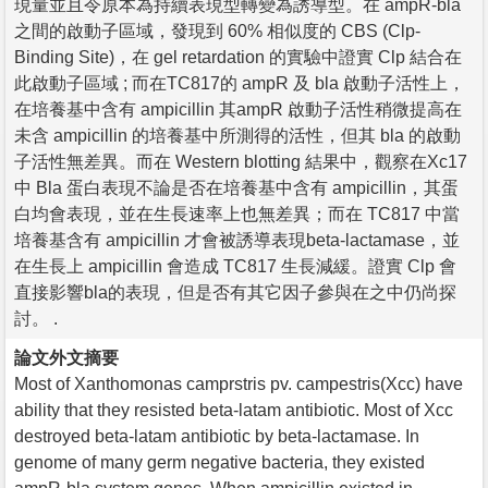
現量並且令原本為持續表現型轉變為誘導型。在 ampR-bla
之間的啟動子區域，發現到 60% 相似度的 CBS (Clp-
Binding Site)，在 gel retardation 的實驗中證實 Clp 結合在
此啟動子區域 ; 而在TC817的 ampR 及 bla 啟動子活性上，
在培養基中含有 ampicillin 其ampR 啟動子活性稍微提高在
未含 ampicillin 的培養基中所測得的活性，但其 bla 的啟動
子活性無差異。而在 Western blotting 結果中，觀察在Xc17
中 Bla 蛋白表現不論是否在培養基中含有 ampicillin，其蛋
白均會表現，並在生長速率上也無差異；而在 TC817 中當
培養基含有 ampicillin 才會被誘導表現beta-lactamase，並
在生長上 ampicillin 會造成 TC817 生長減緩。證實 Clp 會
直接影響bla的表現，但是否有其它因子參與在之中仍尚探
討。 .
論文外文摘要
Most of Xanthomonas camprstris pv. campestris(Xcc) have
ability that they resisted beta-latam antibiotic. Most of Xcc
destroyed beta-latam antibiotic by beta-lactamase. In
genome of many germ negative bacteria, they existed