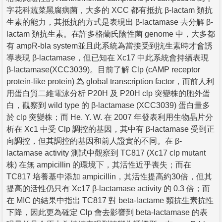
字花科蔬菜黑腐病菌，大多的 XCC 都有抵抗 β-lactam 類抗
生素的能力，其抵抗的方式是表現出 β-lactamase 去分解 β-
lactam 類抗生素。在許多格蘭氏陰性菌 genome 中，大多都
有 ampR-bla system並且此系統為當接受到抗生素時才會誘
導表現 β-lactamase，但已知在 Xc17 中此系統會持續表現
β-lactamase(XCC3039)。目前了解 Clp (cAMP receptor
protein-like protein) 為 global transcription factor，而前人利
用蛋白質二維電泳分析 P20H 及 P20H clp 突變株的胞外蛋
白，觀察到 wild type 的 β-lactamase (XCC3039) 蛋白量多
於 clp 突變株；而 He. Y. W. 在 2007 年發表利用生物晶片分
析在 Xc1 中受 Clp 調控的基因，其中有 β-lactamase 受到正
向調控，但其調控的基因和前人證實的不同。在 β-
lactamase activity 測試中觀察到 TC817 (Xc17 clp mutant
株) 在無 ampicillin 的環境下，其活性近乎喪失；而在
TC817 培養基中添加 ampicillin，其活性提高約30倍，但其
提高的活性仍只有 Xc17 β-lactamase activity 的 0.3 倍；而
在 MIC 的結果中指出 TC817 對 beta-lactame 類抗生素抗性
下降，因此更為確定 Clp 會去影響到 beta-lactamase 的表