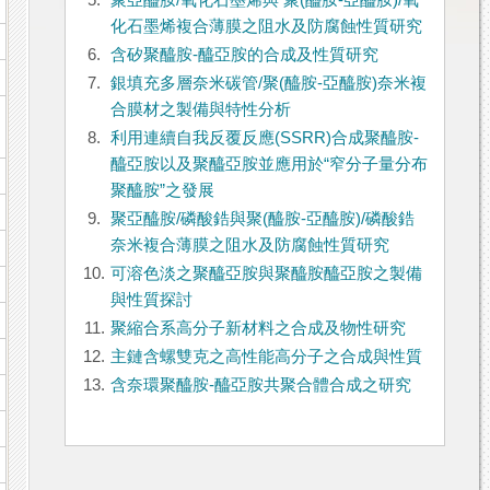
5.
聚亞醯胺/氧化石墨烯與 聚(醯胺-亞醯胺)/氧
化石墨烯複合薄膜之阻水及防腐蝕性質研究
6.
含矽聚醯胺-醯亞胺的合成及性質研究
7.
銀填充多層奈米碳管/聚(醯胺-亞醯胺)奈米複
合膜材之製備與特性分析
8.
利用連續自我反覆反應(SSRR)合成聚醯胺-
醯亞胺以及聚醯亞胺並應用於“窄分子量分布
聚醯胺”之發展
9.
聚亞醯胺/磷酸鋯與聚(醯胺-亞醯胺)/磷酸鋯
奈米複合薄膜之阻水及防腐蝕性質研究
10.
可溶色淡之聚醯亞胺與聚醯胺醯亞胺之製備
與性質探討
11.
聚縮合系高分子新材料之合成及物性研究
12.
主鏈含螺雙克之高性能高分子之合成與性質
13.
含奈環聚醯胺-醯亞胺共聚合體合成之研究