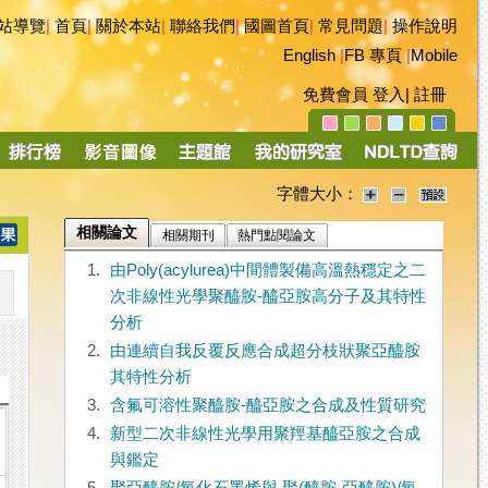
站導覽
|
首頁
|
關於本站
|
聯絡我們
|
國圖首頁
|
常見問題
|
操作說明
English
|
FB 專頁
|
Mobile
免費會員
登入
|
註冊
字體大小：
相關論文
相關期刊
熱門點閱論文
1.
由Poly(acylurea)中間體製備高溫熱穩定之二
次非線性光學聚醯胺-醯亞胺高分子及其特性
分析
2.
由連續自我反覆反應合成超分枝狀聚亞醯胺
其特性分析
3.
含氟可溶性聚醯胺-醯亞胺之合成及性質研究
4.
新型二次非線性光學用聚羥基醯亞胺之合成
與鑑定