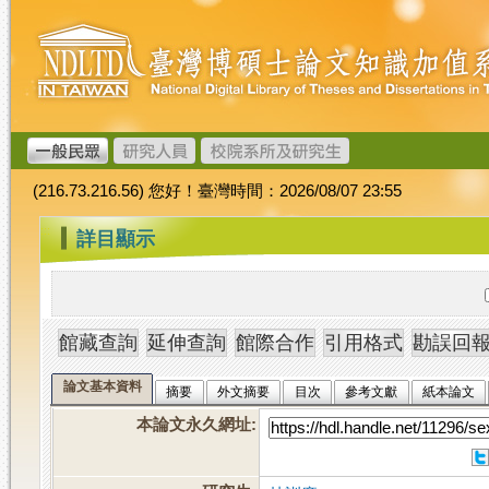
跳
臺
到
灣
主
博
要
碩
內
士
容
論
文
(216.73.216.56) 您好！臺灣時間：2026/08/07 23:55
加
值
:::
詳目顯示
系
統
論文基本資料
摘要
外文摘要
目次
參考文獻
紙本論文
本論文永久網址
: