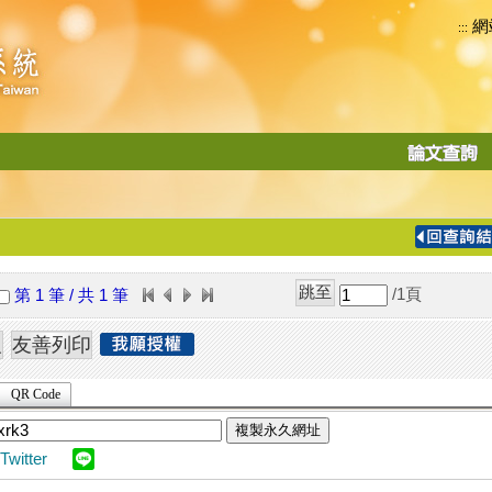
網
:::
功
能
切
換
導
覽
/1
頁
第 1 筆 / 共 1 筆
列
QR Code
複製永久網址
Twitter