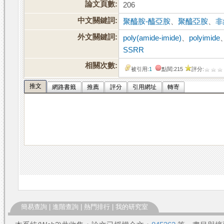
論文頁數:
206
中文關鍵詞:
聚醯胺-醯亞胺
、
聚醯亞胺
、
非
外文關鍵詞:
poly(amide-imide)
、
polyimide
SSRR
相關次數:
被引用:
1
點閱:215
評分:
推文
網路書籤
推薦
評分
引用網址
轉寄
簡易查詢
|
進階查詢
|
熱門排行
|
我的研究室