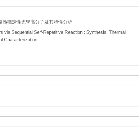
溫熱穩定性光學高分子及其特性分析
 via Sequential Self-Repetitive Reaction : Synthesis, Thermal
al Characterization