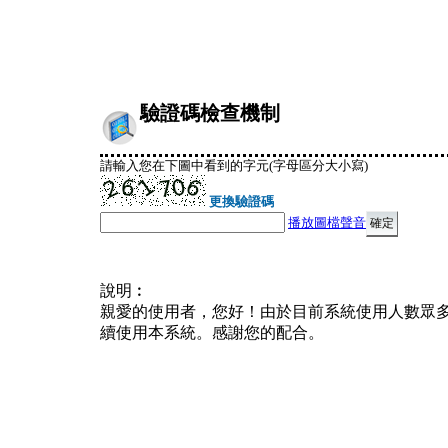
驗證碼檢查機制
請輸入您在下圖中看到的字元(字母區分大小寫)
更換驗證碼
播放圖檔聲音
說明︰
親愛的使用者，您好！由於目前系統使用人數眾
續使用本系統。感謝您的配合。