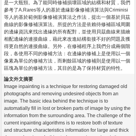
是一大瓶頸。為了能同時修補損壞區域的結構和材質，我們
參考了A.Rares等人的基於邊緣影像修補演算法與Criminisi
等人的基於範例影像修補演算法之作法，提出一個基於貝茲
曲線的影像修補演算法。所提的方法是依賴待修補區域周圍
的邊緣資訊來找出邊緣的所有配對，並使用貝茲曲線來描繪
相配邊緣的連接曲線，藉此來改進結構銜接不好的問題及獲
得更自然的連接曲線。另外，在修補程序上我們分成兩個階
段，各使用不同的修補方法：在邊緣的修補上是使用以一個
像素為單位的修補方法，而剩餘區域的修補則是使用以一個
區塊為單位的修補方法，其目的是為了保持材質的特性。
論文外文摘要
Image inpainting is a technique for restoring damaged old
photographs and removing undesired objects from an
image. The basic idea behind the technique is to
automatially fill in lost or broken parts of image by using the
information from the surrounding area. The challenge of the
current inpainting algorithms is to restore both of texture
and structure characteristics information for large and thick