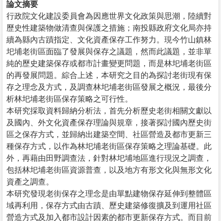
論文摘要
行政院文化建設委員會為因應世界文化政策與思潮，陸續對
歷史性建築物做清查與保護之措施；南投縣政府文化局亦持
續為縣內古蹟指定、文化資產保存工作努力。現今竹山鎮林
圯埔老街區面臨了發展與保存之議題，然而此議題，並非單
純的歷史建築保存或都市計畫變更問題，而是林圯埔老街區
的再發展問題。綜合上述，本研究之目的為探討老街現有保
存之理念及方式，及調查林圯埔老街區發展之概況，最後分
析林圯埔老街區保存策略之可行性。
本研究採取資料歸納分析法，首先分析歷史老街相關文獻以
及國內、外文化資產保存理論與規章，接著探討國內歷史街
區之保存方式，並歸納出建築空間、社區營造及都市更新三
種保存方式，以作為林圯埔老街區保存策略之理論基礎。此
外，再藉由田野調查法，針對林圯埔地區進行現況之調查，
包括林圯埔老街區資源普查，以及地方有形文化與無形文化
資產之調查。
本研究發現老街保存之理念是由單點建物保存延伸到整體區
域再利用，保存方式由古蹟、歷史建築修復擴及到運用社區
營造方式及加入都市設計因素的都市更新保存方式。而目前