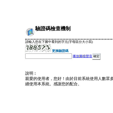
驗證碼檢查機制
請輸入您在下圖中看到的字元(字母區分大小寫)
更換驗證碼
播放圖檔聲音
說明︰
親愛的使用者，您好！由於目前系統使用人數眾
續使用本系統。感謝您的配合。