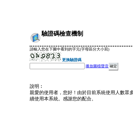
驗證碼檢查機制
請輸入您在下圖中看到的字元(字母區分大小寫)
更換驗證碼
播放圖檔聲音
說明︰
親愛的使用者，您好！由於目前系統使用人數眾
續使用本系統。感謝您的配合。