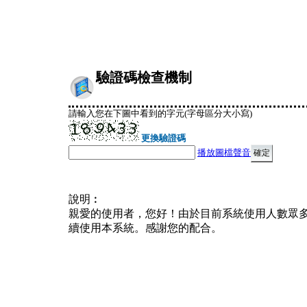
驗證碼檢查機制
請輸入您在下圖中看到的字元(字母區分大小寫)
更換驗證碼
播放圖檔聲音
說明︰
親愛的使用者，您好！由於目前系統使用人數眾
續使用本系統。感謝您的配合。