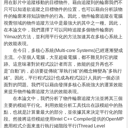
用在影片中追蹤移動的目標物件。藉由追蹤到的輪廓我們不
只可以知道欲追蹤之目標物件的位置，也可以藉由分析該物
件的輪廓來得知該物件的行為。因此，物件輪廓追蹤在電腦
視覺領域的物件追蹤方法中是最強大的其中之一種。因此，
在本論文中，我們選擇了可以同時追蹤多個物件輪廓的
Yilmaz的方法，並利用平行化的方法加速其在多核心系統上
的效能表現。
在今日，多核心系統(Multi-core Systems)已經逐漸變成
主流。小至個人電腦，大至超級電腦，都不難見到它的蹤
跡。這意味著對於程式設計者而言，效能的提升再也不
是"自動"的，必須要從傳統"單執行緒"的概念轉變為"多執行
緒"。因此，平行程式設計也成為程式設計人員的一個必須
面對的問題。我們可以藉由發揮多核心系統強大的運算效能
來提升物件輪廓追蹤方法的效能表現。
在本論文中，我們分析了物件輪廓追蹤方法並將其三個
主要的模組平行化。利用效能分析工具找出在該模組中的熱
點，也就是計算量最大的部分，並依據其來決定平行化的階
段。然後將這些模組使用Intel C++ Compiler提供的OpenMP
應用程式介面來進行執行緒階段平行(Thread Level