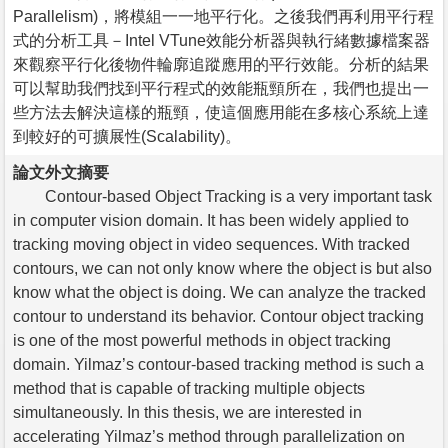
Parallelism)，將模組一一地平行化。之後我們再利用平行程
式的分析工具－Intel VTune效能分析器與執行緒數據檔案器
來觀察平行化後物件輪廓追蹤應用的平行效能。分析的結果
可以幫助我們找到平行程式的效能瓶頸所在，我們也提出一
些方法去解決這樣的瓶頸，使這個應用能在多核心系統上達
到較好的可擴展性(Scalability)。
論文外文摘要
Contour-based Object Tracking is a very important task
in computer vision domain. It has been widely applied to
tracking moving object in video sequences. With tracked
contours, we can not only know where the object is but also
know what the object is doing. We can analyze the tracked
contour to understand its behavior. Contour object tracking
is one of the most powerful methods in object tracking
domain. Yilmaz’s contour-based tracking method is such a
method that is capable of tracking multiple objects
simultaneously. In this thesis, we are interested in
accelerating Yilmaz’s method through parallelization on