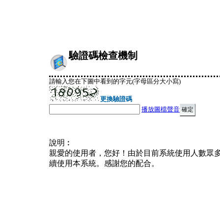
驗證碼檢查機制
請輸入您在下圖中看到的字元(字母區分大小寫)
更換驗證碼
播放圖檔聲音
說明︰
親愛的使用者，您好！由於目前系統使用人數眾
續使用本系統。感謝您的配合。