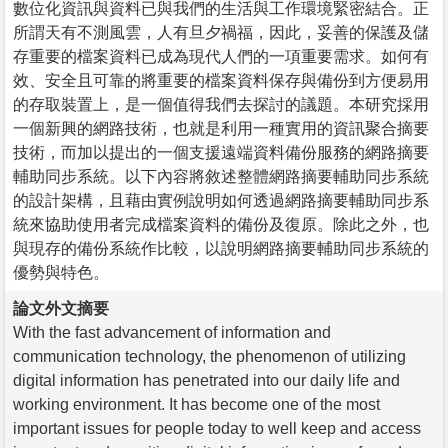
數位化資訊與資料已與我們的生活與工作環境緊密結合。正
所謂天有不測風雲，人有旦夕禍福，因此，妥善的保護及儲
存重要的檔案資料已成為現代人們的一項重要需求。如何有
效、安全且可靠的將重要的檔案資料保存與備份到方便易用
的存取裝置上，是一個值得我們去探討的議題。本研究採用
一個新興的網路技術，也就是利用一種實用的資訊聚合摘要
技術，而加以提出的一個支援遠端資料備份服務的網路摘要
輔助同步系統。以下內容將敘述整體網路摘要輔助同步系統
的設計架構，且藉由實例說明如何透過網路摘要輔助同步系
統來協助使用者完成檔案資料的備份及復原。除此之外，也
與現存的備份系統作比較，以說明網路摘要輔助同步系統的
優勢與特色。
論文外文摘要
With the fast advancement of information and
communication technology, the phenomenon of utilizing
digital information has penetrated into our daily life and
working environment. It has become one of the most
important issues for people today to well keep and access