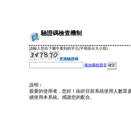
驗證碼檢查機制
請輸入您在下圖中看到的字元(字母區分大小寫)
更換驗證碼
播放圖檔聲音
說明︰
親愛的使用者，您好！由於目前系統使用人數眾
續使用本系統。感謝您的配合。