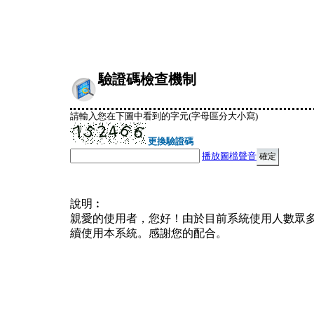
驗證碼檢查機制
請輸入您在下圖中看到的字元(字母區分大小寫)
更換驗證碼
播放圖檔聲音
說明︰
親愛的使用者，您好！由於目前系統使用人數眾
續使用本系統。感謝您的配合。