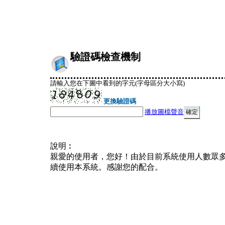
驗證碼檢查機制
請輸入您在下圖中看到的字元(字母區分大小寫)
更換驗證碼
播放圖檔聲音
說明︰
親愛的使用者，您好！由於目前系統使用人數眾
續使用本系統。感謝您的配合。