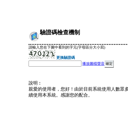
驗證碼檢查機制
請輸入您在下圖中看到的字元(字母區分大小寫)
更換驗證碼
播放圖檔聲音
說明︰
親愛的使用者，您好！由於目前系統使用人數眾
續使用本系統。感謝您的配合。