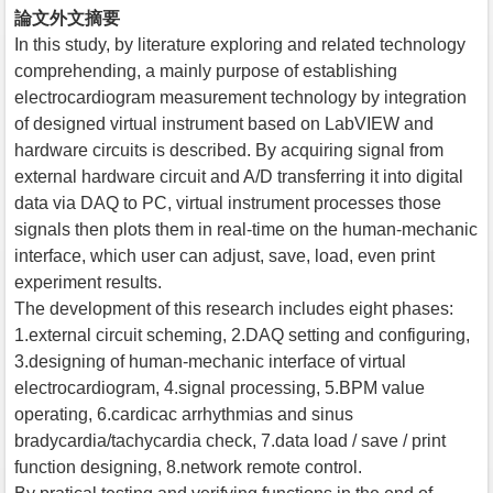
論文外文摘要
In this study, by literature exploring and related technology
comprehending, a mainly purpose of establishing
electrocardiogram measurement technology by integration
of designed virtual instrument based on LabVIEW and
hardware circuits is described. By acquiring signal from
external hardware circuit and A/D transferring it into digital
data via DAQ to PC, virtual instrument processes those
signals then plots them in real-time on the human-mechanic
interface, which user can adjust, save, load, even print
experiment results.
The development of this research includes eight phases:
1.external circuit scheming, 2.DAQ setting and configuring,
3.designing of human-mechanic interface of virtual
electrocardiogram, 4.signal processing, 5.BPM value
operating, 6.cardicac arrhythmias and sinus
bradycardia/tachycardia check, 7.data load / save / print
function designing, 8.network remote control.