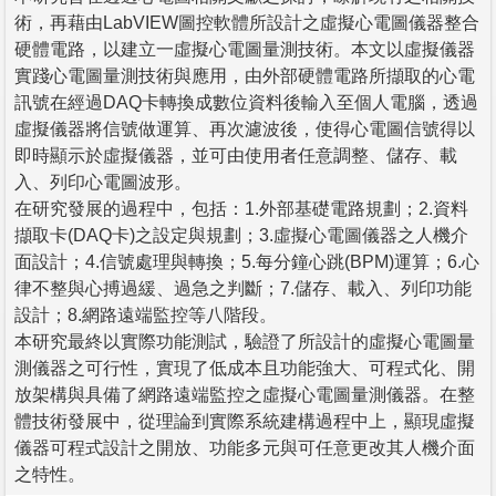
術，再藉由LabVIEW圖控軟體所設計之虛擬心電圖儀器整合
硬體電路，以建立一虛擬心電圖量測技術。本文以虛擬儀器
實踐心電圖量測技術與應用，由外部硬體電路所擷取的心電
訊號在經過DAQ卡轉換成數位資料後輸入至個人電腦，透過
虛擬儀器將信號做運算、再次濾波後，使得心電圖信號得以
即時顯示於虛擬儀器，並可由使用者任意調整、儲存、載
入、列印心電圖波形。
在研究發展的過程中，包括：1.外部基礎電路規劃；2.資料
擷取卡(DAQ卡)之設定與規劃；3.虛擬心電圖儀器之人機介
面設計；4.信號處理與轉換；5.每分鐘心跳(BPM)運算；6.心
律不整與心搏過緩、過急之判斷；7.儲存、載入、列印功能
設計；8.網路遠端監控等八階段。
本研究最終以實際功能測試，驗證了所設計的虛擬心電圖量
測儀器之可行性，實現了低成本且功能強大、可程式化、開
放架構與具備了網路遠端監控之虛擬心電圖量測儀器。在整
體技術發展中，從理論到實際系統建構過程中上，顯現虛擬
儀器可程式設計之開放、功能多元與可任意更改其人機介面
之特性。