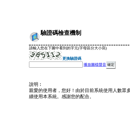
驗證碼檢查機制
請輸入您在下圖中看到的字元(字母區分大小寫)
更換驗證碼
播放圖檔聲音
說明︰
親愛的使用者，您好！由於目前系統使用人數眾
續使用本系統。感謝您的配合。