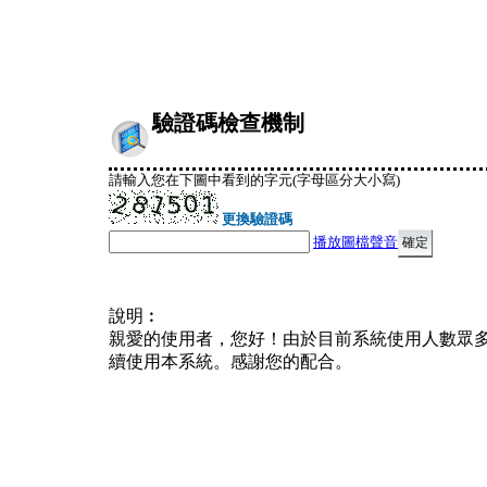
驗證碼檢查機制
請輸入您在下圖中看到的字元(字母區分大小寫)
更換驗證碼
播放圖檔聲音
說明︰
親愛的使用者，您好！由於目前系統使用人數眾
續使用本系統。感謝您的配合。