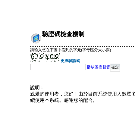
驗證碼檢查機制
請輸入您在下圖中看到的字元(字母區分大小寫)
更換驗證碼
播放圖檔聲音
說明︰
親愛的使用者，您好！由於目前系統使用人數眾
續使用本系統。感謝您的配合。