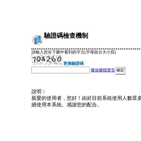
驗證碼檢查機制
請輸入您在下圖中看到的字元(字母區分大小寫)
更換驗證碼
播放圖檔聲音
說明︰
親愛的使用者，您好！由於目前系統使用人數眾
續使用本系統。感謝您的配合。