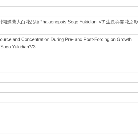
白花品種Phalaenopsis Sogo Yukidian ‘V3’ 生長與開花之
 Source and Concentration During Pre- and Post-Forcing on Growth
 Sogo Yukidian‘V3’