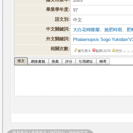
2009
畢業學年度:
97
語文別:
中文
中文關鍵詞:
大白花蝴蝶蘭
、
施肥時期
、
肥
外文關鍵詞:
Phalaenopsis Sogo Yukidian‘V
相關次數:
被引用:
4
點閱:2173
評分:
推文
網路書籤
推薦
評分
引用網址
轉寄
簡易查詢
|
進階查詢
|
熱門排行
|
我的研究室