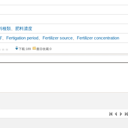
料種類
、
肥料濃度
3’
、
Fertigation period
、
Fertilizer source
、
Fertilizer concentration
下載:189
書目收藏:0