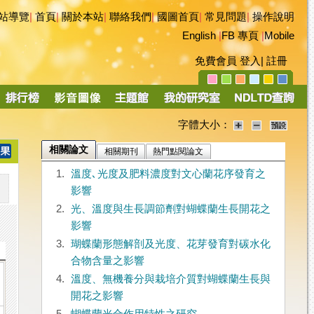
站導覽
|
首頁
|
關於本站
|
聯絡我們
|
國圖首頁
|
常見問題
|
操作說明
English
|
FB 專頁
|
Mobile
免費會員
登入
|
註冊
字體大小：
相關論文
相關期刊
熱門點閱論文
1.
溫度､光度及肥料濃度對文心蘭花序發育之
影響
2.
光、溫度與生長調節劑對蝴蝶蘭生長開花之
影響
3.
瑚蝶蘭形態解剖及光度、花芽發育對碳水化
合物含量之影響
4.
溫度、無機養分與栽培介質對蝴蝶蘭生長與
開花之影響