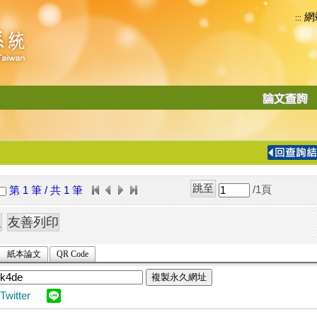
網
:::
功
能
切
換
導
覽
/1
頁
第 1 筆 / 共 1 筆
列
紙本論文
QR Code
複製永久網址
Twitter