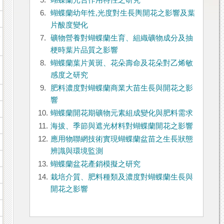
5.
蝴蝶蘭光合作用特性之研究
6.
蝴蝶蘭幼年性,光度對生長輿開花之影響及葉
片酸度變化
影
7.
礦物營養對蝴蝶蘭生育、組織礦物成分及抽
梗時葉片品質之影響
8.
蝴蝶蘭葉片黃斑、花朵壽命及花朵對乙烯敏
感度之研究
9.
肥料濃度對蝴蝶蘭商業大苗生長與開花之影
響
10.
蝴蝶蘭開花期礦物元素組成變化與肥料需求
11.
海拔、季節與遮光材料對蝴蝶蘭開花之影響
12.
應用物聯網技術實現蝴蝶蘭盆苗之生長狀態
辨識與環境監測
13.
蝴蝶蘭盆花產銷模擬之研究
14.
栽培介質、肥料種類及濃度對蝴蝶蘭生長與
開花之影響