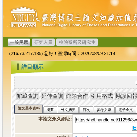
跳
臺
到
灣
主
博
要
碩
內
士
容
論
文
(216.73.217.135) 您好！臺灣時間：2026/08/09 21:19
加
值
:::
詳目顯示
系
統
論文基本資料
摘要
外文摘要
目次
參考文獻
電子全文
本論文永久網址
: