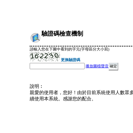
驗證碼檢查機制
請輸入您在下圖中看到的字元(字母區分大小寫)
更換驗證碼
播放圖檔聲音
說明︰
親愛的使用者，您好！由於目前系統使用人數眾
續使用本系統。感謝您的配合。