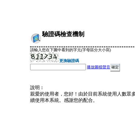
驗證碼檢查機制
請輸入您在下圖中看到的字元(字母區分大小寫)
更換驗證碼
播放圖檔聲音
說明︰
親愛的使用者，您好！由於目前系統使用人數眾
續使用本系統。感謝您的配合。