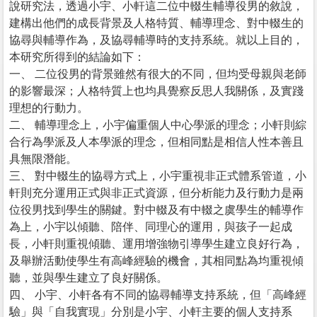
說研究法，透過小宇、小軒這二位中輟生輔導役男的敘說，
建構出他們的成長背景及人格特質、輔導理念、對中輟生的
協尋與輔導作為，及協尋輔導時的支持系統。就以上目的，
本研究所得到的結論如下：
一、 二位役男的背景雖然有很大的不同，但均受母親與老師
的影響最深；人格特質上也均具覺察反思人我關係，及實踐
理想的行動力。
二、 輔導理念上，小宇偏重個人中心學派的理念；小軒則綜
合行為學派及人本學派的理念，但相同點是相信人性本善且
具無限潛能。
三、 對中輟生的協尋方式上，小宇重視非正式體系管道，小
軒則充分運用正式與非正式資源，但分析能力及行動力是兩
位役男找到學生的關鍵。對中輟及有中輟之虞學生的輔導作
為上，小宇以傾聽、陪伴、同理心的運用，與孩子一起成
長，小軒則重視傾聽、運用增強物引導學生建立良好行為，
及舉辦活動使學生有高峰經驗的機會，其相同點為均重視傾
聽，並與學生建立了良好關係。
四、 小宇、小軒各有不同的協尋輔導支持系統，但「高峰經
驗」與「自我實現」分別是小宇、小軒主要的個人支持系