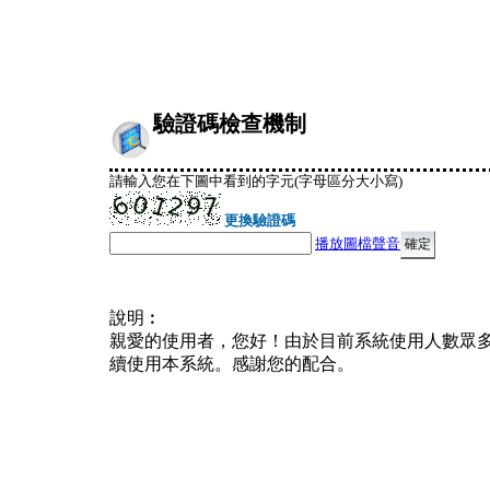
驗證碼檢查機制
請輸入您在下圖中看到的字元(字母區分大小寫)
更換驗證碼
播放圖檔聲音
說明︰
親愛的使用者，您好！由於目前系統使用人數眾
續使用本系統。感謝您的配合。