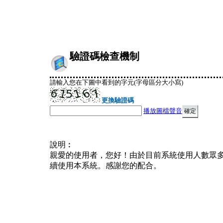
驗證碼檢查機制
請輸入您在下圖中看到的字元(字母區分大小寫)
更換驗證碼
播放圖檔聲音
說明︰
親愛的使用者，您好！由於目前系統使用人數眾
續使用本系統。感謝您的配合。