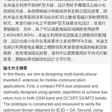
先本論文利用平面倒F型天線，設計用於手機通訊之縮小化
四頻段天線，為使體積縮小時能保持有足夠之阻抗頻寬，因
此本論文使用基因演算法結合IE3D之數值電磁計算軟體撰寫
程式，來進行縮小化之平面倒F型天線最佳化設計，並進行
實驗驗證。另外，為了可以涵蓋無線區域網路使用頻帶
2.4GHz和5.8GHz，本論文利用併生諧振器之調整與匹配殘
段，設計出縮小化符合系統要求之多頻帶PIFA天線。本論文
也探討利用接地金屬面之槽隙切割來激發接地面的輻射諧振
模態，進而增加阻抗頻寬，達到可以實際應用於手持式行動
裝置，實驗結果也驗證此設計之可行性。
論文外文摘要
In this thesis, we aim at designing multi-bands planar
Inverted-F antennas for mobile-communication
applications. First, a compact PIFA was proposed and
optimally designed using genetic algorithms to achieve low
return loss in both GSM band and DCS/PCS/UMTS bands.
The prototype is constructed and measured to verify the
optimized design obtained by IE3D + GA. Second, using