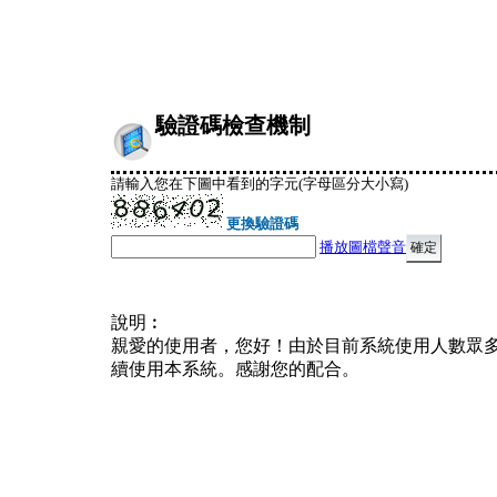
驗證碼檢查機制
請輸入您在下圖中看到的字元(字母區分大小寫)
更換驗證碼
播放圖檔聲音
說明︰
親愛的使用者，您好！由於目前系統使用人數眾
續使用本系統。感謝您的配合。