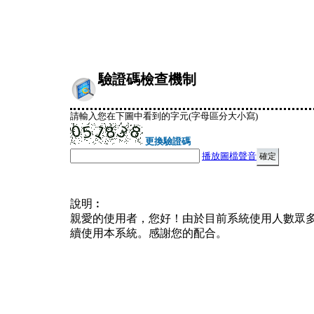
驗證碼檢查機制
請輸入您在下圖中看到的字元(字母區分大小寫)
更換驗證碼
播放圖檔聲音
說明︰
親愛的使用者，您好！由於目前系統使用人數眾
續使用本系統。感謝您的配合。