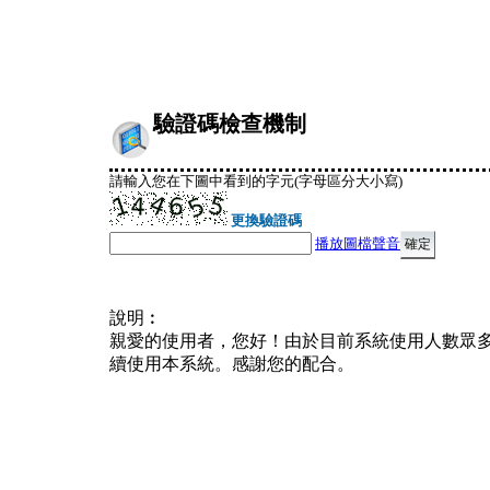
驗證碼檢查機制
請輸入您在下圖中看到的字元(字母區分大小寫)
更換驗證碼
播放圖檔聲音
說明︰
親愛的使用者，您好！由於目前系統使用人數眾
續使用本系統。感謝您的配合。