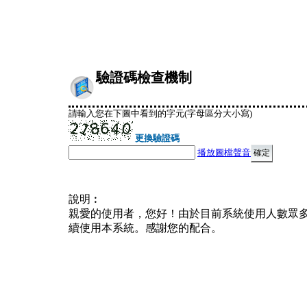
驗證碼檢查機制
請輸入您在下圖中看到的字元(字母區分大小寫)
更換驗證碼
播放圖檔聲音
說明︰
親愛的使用者，您好！由於目前系統使用人數眾
續使用本系統。感謝您的配合。