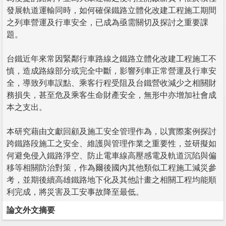
發展軌道運輸同時，如何確保鐵路立體化改建工程施工期間
之列車營運及行車安全，已成為亟需關切及探討之重要課
題。
台鐵近年來常因緊鄰行車路線之鐵路立體化改建工程施工不
慎，造成路線部分或完全中斷，影響列車正常營運及行車安
全，導致列車誤點、乘客行程受阻及台鐵營收減少之相關財
務損失，甚至危及乘客生命財產安全，無形中亦增加社會成
本之支出。
本研究藉由文獻回顧及施工安全管理作為，以實際案例探討
跨鐵路段施工之安全、維護與管理作業之重要性，並研擬如
何避免侵入鐵路淨空、防止電車線高壓感電及軌道沉陷與偏
移等相關防治對策，作為爾後國內其他類似工程施工減災參
考，並期後續高雄鐵路地下化及其他計畫之相關工程均能順
利完成，將災害及工安事故降至最低。
論文外文摘要