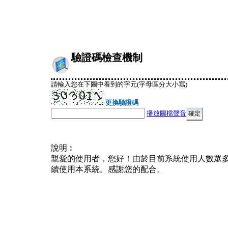
驗證碼檢查機制
請輸入您在下圖中看到的字元(字母區分大小寫)
更換驗證碼
播放圖檔聲音
說明︰
親愛的使用者，您好！由於目前系統使用人數眾
續使用本系統。感謝您的配合。