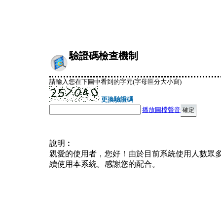
驗證碼檢查機制
請輸入您在下圖中看到的字元(字母區分大小寫)
更換驗證碼
播放圖檔聲音
說明︰
親愛的使用者，您好！由於目前系統使用人數眾
續使用本系統。感謝您的配合。