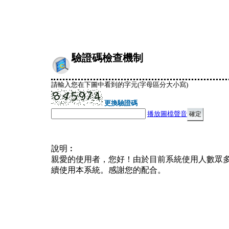
驗證碼檢查機制
請輸入您在下圖中看到的字元(字母區分大小寫)
更換驗證碼
播放圖檔聲音
說明︰
親愛的使用者，您好！由於目前系統使用人數眾
續使用本系統。感謝您的配合。