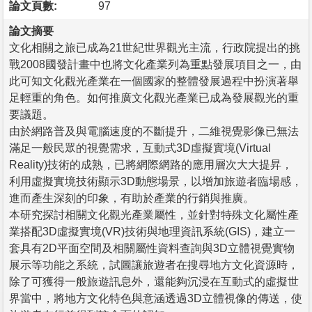
論文頁數:
97
論文摘要
文化相關之旅已成為21世紀世界觀光主流，行政院提出的挑
戰2008國發計畫中也將文化產業列為重點發展項目之一，由
此可知文化觀光產業在一個國家的整體發展過程中扮演著舉
足輕重的角色。如何推廣文化觀光產業已成為發展觀光的重
要議題。
由於網路普及與電腦速度的不斷提升，二維視覺影像已無法
滿足一般民眾的視覺需求，互動式3D虛擬實境(Virtual
Reality)技術的成熟，已將網際網路的應用層次大大提昇，
利用虛擬實境技術顯示3D動態場景，以增加旅遊者臨場感，
進而產生深刻的印象，有助於產業的行銷與推廣。
本研究探討相關文化觀光產業屬性，並針對特殊文化屬性產
業搭配3D虛擬實境(VR)技術與地理資訊系統(GIS)，建立一
套具有2D平面空間及相關屬性資料查詢與3D立體視覺實物
展示等功能之系統，試圖讓旅遊者在搜尋地方文化資源時，
除了可獲得一般旅遊訊息外，還能夠沉浸在互動式的虛擬世
界當中，將地方文化特色與意涵透過3D立體視像的傳送，使