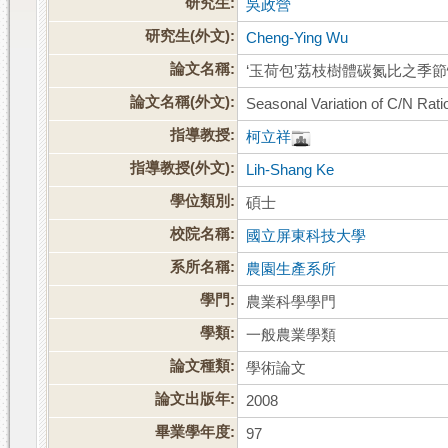
研究生:
吳政營
研究生(外文):
Cheng-Ying Wu
論文名稱:
‘玉荷包’荔枝樹體碳氮比之季
論文名稱(外文):
Seasonal Variation of C/N Ratio
指導教授:
柯立祥
指導教授(外文):
Lih-Shang Ke
學位類別:
碩士
校院名稱:
國立屏東科技大學
系所名稱:
農園生產系所
學門:
農業科學學門
學類:
一般農業學類
論文種類:
學術論文
論文出版年:
2008
畢業學年度:
97