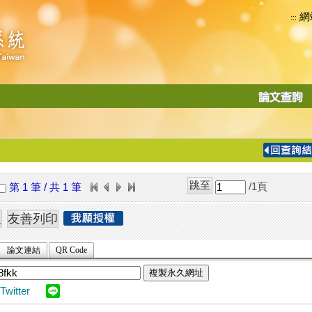
網
:::
功
能
切
換
導
覽
/1
頁
第 1 筆 / 共 1 筆
列
論文連結
QR Code
複製永久網址
Twitter