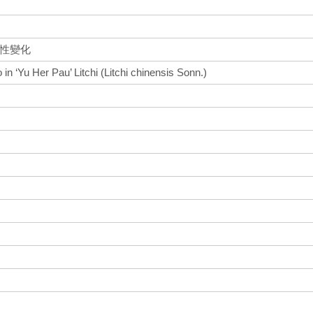
節性變化
 in ‘Yu Her Pau’ Litchi (Litchi chinensis Sonn.)