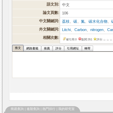
語文別:
中文
論文頁數:
106
中文關鍵詞:
荔枝
、
碳
、
氮
、
碳水化合物
、
外文關鍵詞:
Litchi
、
Carbon
、
nitrogen
、
Car
相關次數:
被引用:0
點閱:351
評分:
推文
網路書籤
推薦
評分
引用網址
轉寄
簡易查詢
|
進階查詢
|
熱門排行
|
我的研究室