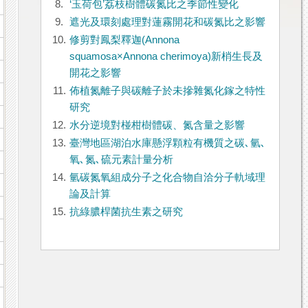
8.
‘玉荷包’荔枝樹體碳氮比之季節性變化
9.
遮光及環刻處理對蓮霧開花和碳氮比之影響
10.
修剪對鳳梨釋迦(Annona
squamosa×Annona cherimoya)新梢生長及
開花之影響
11.
佈植氮離子與碳離子於未摻雜氮化鎵之特性
研究
12.
水分逆境對椪柑樹體碳、氮含量之影響
13.
臺灣地區湖泊水庫懸浮顆粒有機質之碳､氫､
氧､氮､硫元素計量分析
14.
氫碳氮氧組成分子之化合物自洽分子軌域理
論及計算
15.
抗綠膿桿菌抗生素之研究