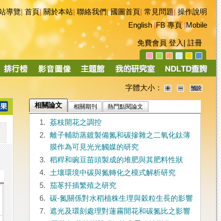
站導覽
|
首頁
|
關於本站
|
聯絡我們
|
國圖首頁
|
常見問題
|
操作說明
English
|
FB 專頁
|
Mobile
免費會員
登入
|
註冊
字體大小：
相關論文
相關期刊
熱門點閱論文
1.
荔枝開花之調控
2.
離子輔助蒸鍍製備氮和碳摻雜之二氧化鈦薄
膜作為可見光光觸媒的研究
3.
稻稈和豌豆苗頭製成的堆肥與其肥料性狀
4.
土壤環境中碳與氮轉化之模式解析研究
5.
茄苳扦插繁殖之研究
6.
碳-氮關係對水稻植株生理與穀粒生長的影響
7.
遮光及環刻處理對蓮霧開花和碳氮比之影響