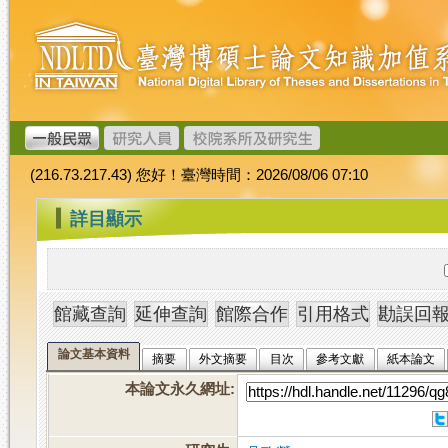
跳
臺
到
灣
主
博
要
碩
內
士
容
論
文
(216.73.217.43) 您好！臺灣時間：2026/08/06 07:10
加
值
:::
詳目顯示
系
統
論文基本資料
摘要
外文摘要
目次
參考文獻
紙本論文
本論文永久網址
: