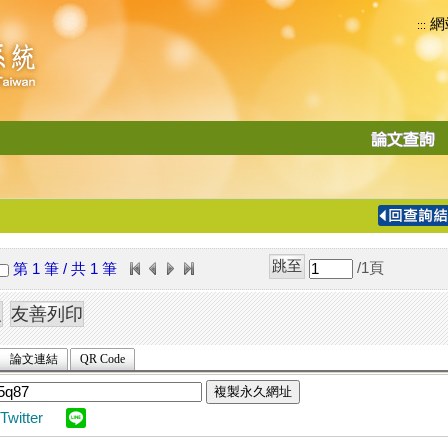
網
:::
功
能
切
換
導
覽
/1
頁
第 1 筆 / 共 1 筆
列
論文連結
QR Code
複製永久網址
Twitter