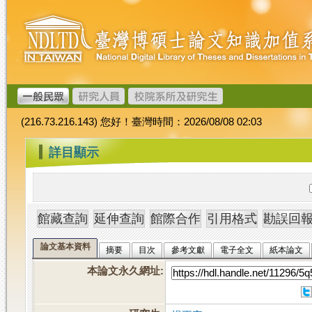
跳
臺
到
灣
主
博
要
碩
內
士
容
論
文
(216.73.216.143) 您好！臺灣時間：2026/08/08 02:03
加
值
:::
詳目顯示
系
統
論文基本資料
摘要
目次
參考文獻
電子全文
紙本論文
本論文永久網址
: