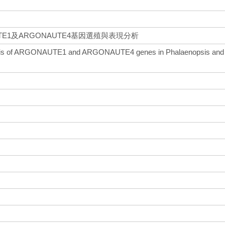
E1及ARGONAUTE4基因選殖與表現分析
lysis of ARGONAUTE1 and ARGONAUTE4 genes in Phalaenopsis and