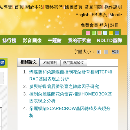
站導覽
|
首頁
|
關於本站
|
聯絡我們
|
國圖首頁
|
常見問題
|
操作說明
English
|
FB 專頁
|
Mobile
免費會員
登入
|
註冊
字體大小：
相關論文
相關期刊
熱門點閱論文
1.
蝴蝶蘭和朵麗蝶蘭控制花朵發育相關TCP和
RAD基因表現之分析
2.
參與蝴蝶蘭唇瓣發育之轉錄因子研究
3.
控制朵麗蝶蘭花朵發育相關HOMEOBOX基
因表現之分析
4.
朵麗蝶蘭SCARECROW基因轉殖及表現分
析