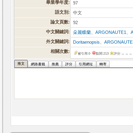
畢業學年度:
97
語文別:
中文
論文頁數:
92
中文關鍵詞:
朵麗蝶蘭
、
ARGONAUTE1
、
外文關鍵詞:
Doritaenopsis
、
ARGONAUTE
相關次數:
被引用:0
點閱:213
評分:
推文
網路書籤
推薦
評分
引用網址
轉寄