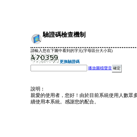
驗證碼檢查機制
請輸入您在下圖中看到的字元(字母區分大小寫)
更換驗證碼
播放圖檔聲音
說明︰
親愛的使用者，您好！由於目前系統使用人數眾
續使用本系統。感謝您的配合。