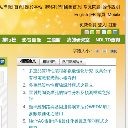
站導覽
|
首頁
|
關於本站
|
聯絡我們
|
國圖首頁
|
常見問題
|
操作說明
English
|
FB 專頁
|
Mobile
免費會員
登入
|
註冊
字體大小：
相關論文
相關期刊
熱門點閱論文
1.
多重品質特性製程參數最佳化研究-以高分子
有機電激發光顯示器為例
2.
多重品質特性實驗設計模式之建立
3.
雷射對陶瓷鑽孔的特性分析及預測模式之探
討
4.
類神經網路與基因遺傳演算法於WEDM加工
參數最佳化之應用
5.
Nd:YAG雷射銲接最佳化參數及預測模式之