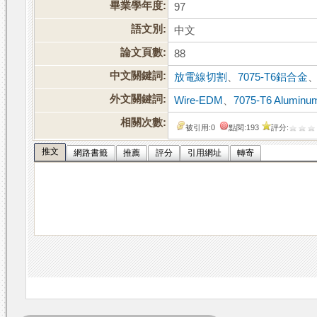
畢業學年度:
97
語文別:
中文
論文頁數:
88
中文關鍵詞:
放電線切割
、
7075-T6鋁合金
外文關鍵詞:
Wire-EDM
、
7075-T6 Aluminum
相關次數:
被引用:0
點閱:193
評分:
推文
網路書籤
推薦
評分
引用網址
轉寄