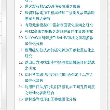
研究
6.
退火製程對AZO透明導電膜之影響
7.
線切割放電加工粗與精加工規劃及故障診斷
專家系統之研發
8.
有限元素模擬CO雷射表面硬化碳鋼之研究
9.
AH32高張力鋼板之潛弧銲最佳化參數研究
10.
Nd:YAG雷射銲接Ti-6Al-4V薄板之製程參數
最佳化分析
11.
應用線切割技術於碳化鎢加工參數最佳化之
研究
12.
以田口方法找出小型冷凍乾燥機最佳化製成
之研究
13.
探討放電線切割7075-T6鋁合金加工品質之
最佳化參數
14.
利用田口法探討銑削及搪孔加工圓孔真圓度
之最佳化參數組合
15.
鋼材熱彎成形加工參數優化分析