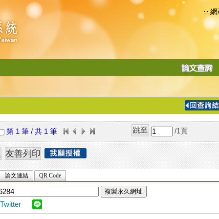
網
:::
功
能
切
換
導
覽
/1
頁
第 1 筆 / 共 1 筆
列
論文連結
QR Code
複製永久網址
Twitter