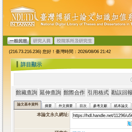
跳
臺
到
灣
主
博
要
碩
內
士
容
論
文
(216.73.216.236) 您好！臺灣時間：2026/08/06 21:42
加
值
:::
詳目顯示
系
統
論文基本資料
摘要
外文摘要
目次
參考文獻
紙本論文
本論文永久網址
: