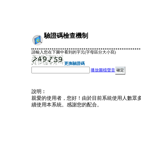
驗證碼檢查機制
請輸入您在下圖中看到的字元(字母區分大小寫)
更換驗證碼
播放圖檔聲音
說明︰
親愛的使用者，您好！由於目前系統使用人數眾
續使用本系統。感謝您的配合。