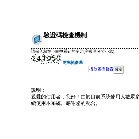
驗證碼檢查機制
請輸入您在下圖中看到的字元(字母區分大小寫)
更換驗證碼
播放圖檔聲音
說明︰
親愛的使用者，您好！由於目前系統使用人數眾
續使用本系統。感謝您的配合。