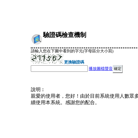
驗證碼檢查機制
請輸入您在下圖中看到的字元(字母區分大小寫)
更換驗證碼
播放圖檔聲音
說明︰
親愛的使用者，您好！由於目前系統使用人數眾
續使用本系統。感謝您的配合。