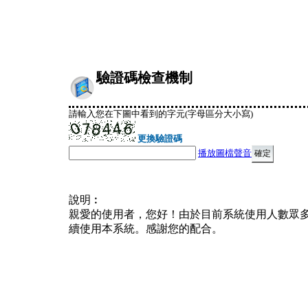
驗證碼檢查機制
請輸入您在下圖中看到的字元(字母區分大小寫)
更換驗證碼
播放圖檔聲音
說明︰
親愛的使用者，您好！由於目前系統使用人數眾
續使用本系統。感謝您的配合。