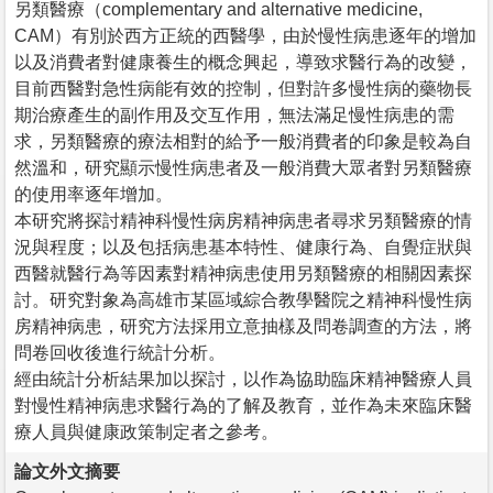
另類醫療（complementary and alternative medicine,
CAM）有別於西方正統的西醫學，由於慢性病患逐年的增加
以及消費者對健康養生的概念興起，導致求醫行為的改變，
目前西醫對急性病能有效的控制，但對許多慢性病的藥物長
期治療產生的副作用及交互作用，無法滿足慢性病患的需
求，另類醫療的療法相對的給予一般消費者的印象是較為自
然溫和，研究顯示慢性病患者及一般消費大眾者對另類醫療
的使用率逐年增加。
本研究將探討精神科慢性病房精神病患者尋求另類醫療的情
況與程度；以及包括病患基本特性、健康行為、自覺症狀與
西醫就醫行為等因素對精神病患使用另類醫療的相關因素探
討。研究對象為高雄市某區域綜合教學醫院之精神科慢性病
房精神病患，研究方法採用立意抽樣及問卷調查的方法，將
問卷回收後進行統計分析。
經由統計分析結果加以探討，以作為協助臨床精神醫療人員
對慢性精神病患求醫行為的了解及教育，並作為未來臨床醫
療人員與健康政策制定者之參考。
論文外文摘要