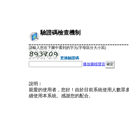
驗證碼檢查機制
請輸入您在下圖中看到的字元(字母區分大小寫)
更換驗證碼
播放圖檔聲音
說明︰
親愛的使用者，您好！由於目前系統使用人數眾
續使用本系統。感謝您的配合。