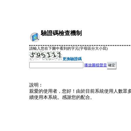
驗證碼檢查機制
請輸入您在下圖中看到的字元(字母區分大小寫)
更換驗證碼
播放圖檔聲音
說明︰
親愛的使用者，您好！由於目前系統使用人數眾
續使用本系統。感謝您的配合。