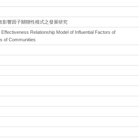
效影響因子關聯性模式之發展研究
Effectiveness Relationship Model of Influential Factors of
rs of Communities