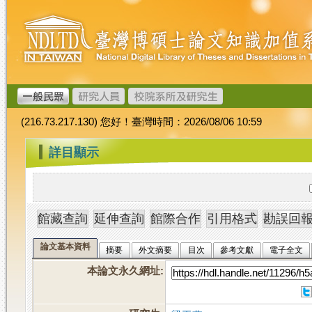
跳
臺
到
灣
主
博
要
碩
內
士
容
論
文
(216.73.217.130) 您好！臺灣時間：2026/08/06 10:59
加
值
:::
詳目顯示
系
統
論文基本資料
摘要
外文摘要
目次
參考文獻
電子全文
本論文永久網址
: