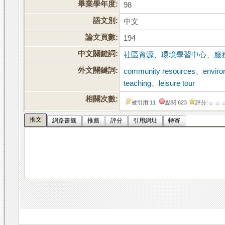
畢業學年度:
98
語文別:
中文
論文頁數:
194
中文關鍵詞:
社區資源
、
環境學習中心
、
服
外文關鍵詞:
community resources
、
enviro
teaching
、
leisure tour
相關次數:
被引用:
11
點閱:623
評分:
推文
網路書籤
推薦
評分
引用網址
轉寄