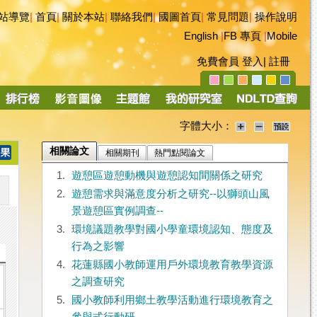
站導覽
|
首頁
|
關於本站
|
聯絡我們
|
國圖首頁
|
常見問題
|
操作說明
English
|
FB 專頁
|
Mobile
免費會員
登入
|
註冊
字體大小：
相關論文
相關期刊
熱門點閱論文
1.
遊憩區遊憩動機與遊憩認知間關係之研究
2.
遊憩需求與滿意度分析之研究--以獅頭山風
景遊憩區實例調查--
3.
環境議題教學對國小學童環境認知、態度及
行為之影響
4.
花蓮縣國小教師運用戶外環境教育教學資源
之調查研究
5.
國小教師利用鄉土教學活動進行環境教育之