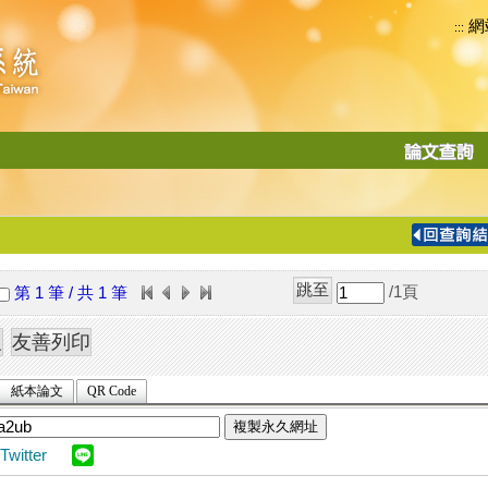
網
:::
功
能
切
換
導
覽
/1
頁
第 1 筆 / 共 1 筆
列
紙本論文
QR Code
複製永久網址
Twitter