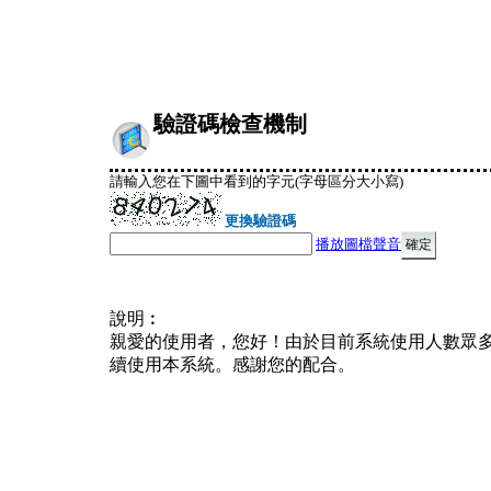
驗證碼檢查機制
請輸入您在下圖中看到的字元(字母區分大小寫)
更換驗證碼
播放圖檔聲音
說明︰
親愛的使用者，您好！由於目前系統使用人數眾
續使用本系統。感謝您的配合。