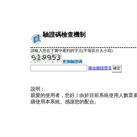
驗證碼檢查機制
請輸入您在下圖中看到的字元(字母區分大小寫)
更換驗證碼
播放圖檔聲音
說明︰
親愛的使用者，您好！由於目前系統使用人數眾
續使用本系統。感謝您的配合。